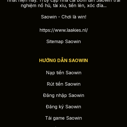
nghiệm nổ hũ, tài xỉu, tiến lên, xóc đĩa...
Saowin - Chơi là win!
https://www.laakies.nl/
Sitemap Saowin
HƯỚNG DẪN SAOWIN
Nạp tiền Saowin
Rút tiền Saowin
Đăng nhập Saowin
Đăng ký Saowin
Tải game Saowin