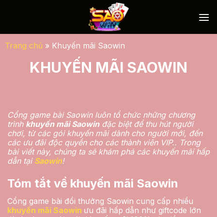
Trang chủ
»
Khuyến mãi Saowin
KHUYẾN MÃI SAOWIN
Cổng game bài Saowin luôn tổ chức những chương
trình
khuyến mãi Saowin
đặc biệt để thu hút người
chơi, từ các gói khuyến mãi dành cho người mới, đến
các ưu đãi độc quyền cho các thành viên VIP.. Trong
bài viết này, chúng ta sẽ khám phá các khuyến mãi hấp
dẫn tại
Saowin
!
Tóm tắt về khuyến mãi Saowin
Cổng game bài đổi thưởng Saowin cung cấp nhiều
khuyến mãi Saowin
ưu đãi hấp dẫn như giftcode lớn