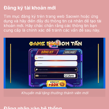
Đăng ký tài khoản mới
Tìm mục đăng ký trên trang web Saowin hoặc ứng
dụng và hãy điền đầy đủ thông tin cá nhân để tạo tài
khoản mới. Hãy chắc chắn rằng các thông tin bạn
cung cấp là chính xác để tránh các vấn đề sau này.
Khuyến mãi tặng thưởng thành viên mới
Đăng nhập vào hệ thống