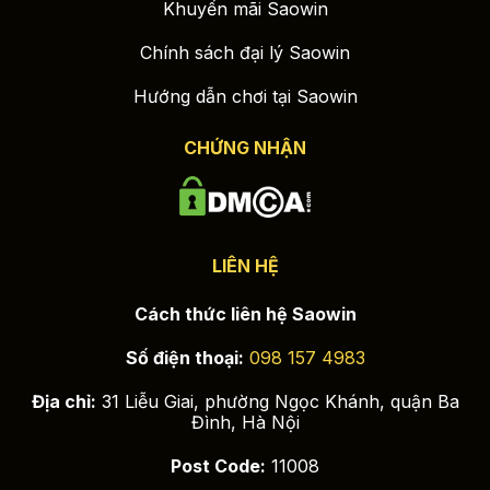
Khuyến mãi Saowin
Chính sách đại lý Saowin
Hướng dẫn chơi tại Saowin
CHỨNG NHẬN
LIÊN HỆ
Cách thức liên hệ Saowin
Số điện thoại:
098 157 4983
Địa chỉ:
31 Liễu Giai, phường Ngọc Khánh, quận Ba
Đình, Hà Nội
Post Code:
11008