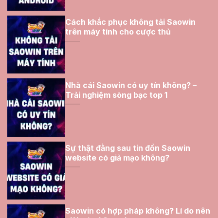
Cách khắc phục không tải Saowin
trên máy tính cho cược thủ
Nhà cái Saowin có uy tín không? –
Trải nghiệm sòng bạc top 1
Sự thật đằng sau tin đồn Saowin
website có giả mạo không?
Saowin có hợp pháp không? Lí do nên