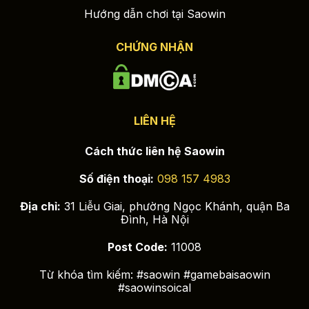
Hướng dẫn chơi tại Saowin
CHỨNG NHẬN
LIÊN HỆ
Cách thức liên hệ Saowin
Số điện thoại:
098 157 4983
Địa chỉ:
31 Liễu Giai, phường Ngọc Khánh, quận Ba
Đình, Hà Nội
Post Code:
11008
Từ khóa tìm kiếm: #saowin #gamebaisaowin
#saowinsoical