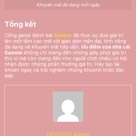
Khuyến mãi đa dạng mỗi ngày
Tổng kết
Cổng game đánh bài
Saowin
đã thực sự đưa giải trí
lên một tầm cao mới với giao diện hiện đại, tính năng
đa dạng và khuyến mãi hấp dẫn.
Ưu điểm của nhà cái
Saowin
không chỉ mang đến những giây phút giải trí
thú vị mà còn mang đến cho người chơi nhiều cơ hội
nhận được những phần thưởng giá trị. Hãy tạo tài
khoản ngay và trải nghiệm những khoảnh khắc đặc
biệt.
DEV0SEO Admin