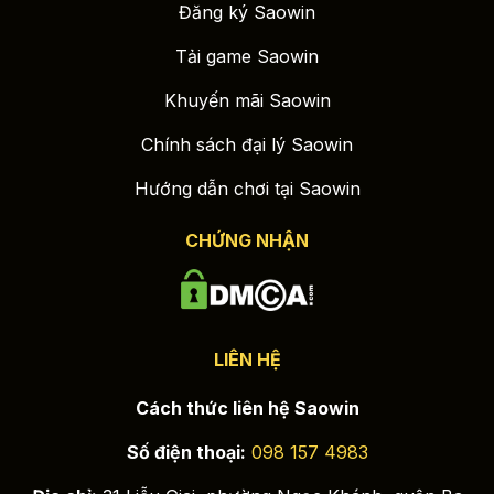
Đăng ký Saowin
Tải game Saowin
Khuyến mãi Saowin
Chính sách đại lý Saowin
Hướng dẫn chơi tại Saowin
CHỨNG NHẬN
LIÊN HỆ
Cách thức liên hệ Saowin
Số điện thoại:
098 157 4983