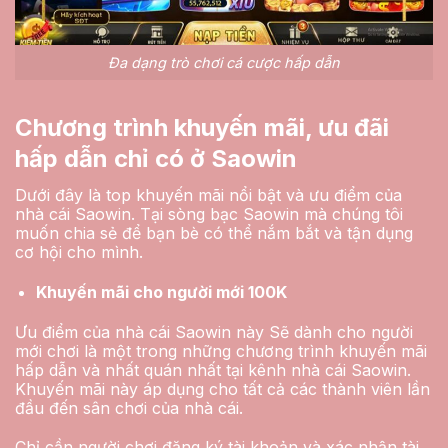
Đa dạng trò chơi cá cược hấp dẫn
Chương trình khuyến mãi, ưu đãi
hấp dẫn chỉ có ở Saowin
Dưới đây là top khuyến mãi nổi bật và ưu điểm của
nhà cái Saowin. Tại sòng bạc Saowin mà chúng tôi
muốn chia sẻ để bạn bè có thể nắm bắt và tận dụng
cơ hội cho mình.
Khuyến mãi cho người mới 100K
Ưu điểm của nhà cái Saowin này Sẽ dành cho người
mới chơi là một trong những chương trình khuyến mãi
hấp dẫn và nhất quán nhất tại kênh nhà cái Saowin.
Khuyến mãi này áp dụng cho tất cả các thành viên lần
đầu đến sân chơi của nhà cái.
Chỉ cần người chơi đăng ký tài khoản và xác nhận tài