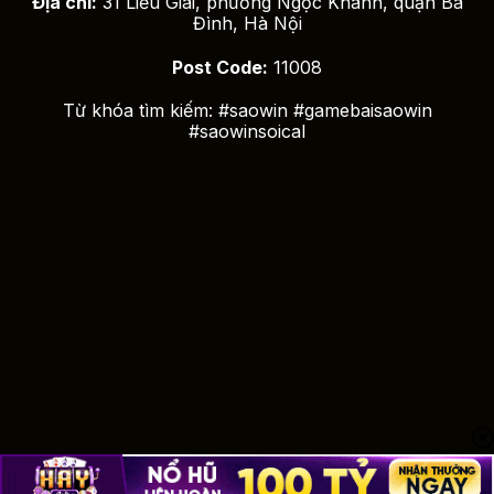
Địa chỉ:
31 Liễu Giai, phường Ngọc Khánh, quận Ba
Đình, Hà Nội
Post Code:
11008
Từ khóa tìm kiếm: #saowin #gamebaisaowin
#saowinsoical