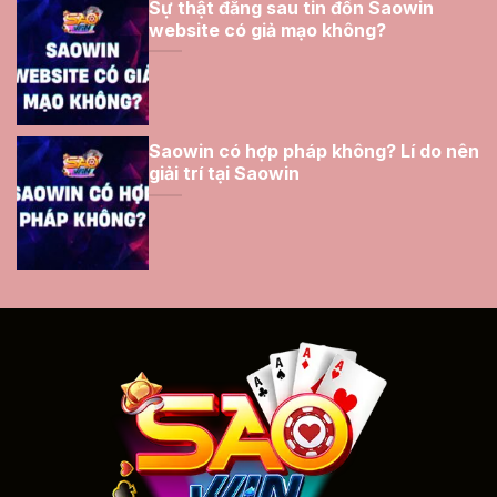
Sự thật đằng sau tin đồn Saowin
website có giả mạo không?
Saowin có hợp pháp không? Lí do nên
giải trí tại Saowin