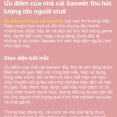
Ưu điểm của nhà cái Saowin thu hút
lượng lớn người chơi
Ưu điểm của nhà cái Saowin
, tuy vào thị trường Việt
Nam muộn hơn một số đối thủ nhưng đã nhanh
chóng tạo được dấu ấn và tiếp tục thu hút lượng game
thủ, người đặt cược ngày càng tăng. Dưới đây là
những lý do khiến Saowin trở nên hấp dẫn người chơi
như hiện nay.
Giao diện bắt mắt
Ưu điểm của nhà cái Saowin đầu tiên là nên tảng được
thiết kế với giao diện vô cùng bắt mắt. Việc sử dụng
tông màu xanh, đỏ và đen cơ bản, kết hợp với hiệu
ứng chuyển động tạo nên trải nghiệm hấp dẫn về mặt
thị giác. Các danh mục được sắp xếp một cách có tổ
chức trên thanh danh mục. Mang đến sự thuận tiện tối
đa cho người chơi trong quá trình trải nghiệm cá cược
và chơi game.
Thông báo đăng ký, cá cược và mã quà tặng được