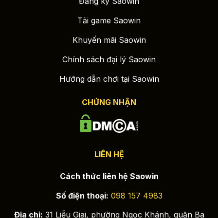
Đăng ký Saowin
Tải game Saowin
Khuyến mãi Saowin
Chính sách đại lý Saowin
Hướng dẫn chơi tại Saowin
CHỨNG NHẬN
LIÊN HỆ
Cách thức liên hệ Saowin
Số điện thoại:
098 157 4983
Địa chỉ:
31 Liễu Giai, phường Ngọc Khánh, quận Ba