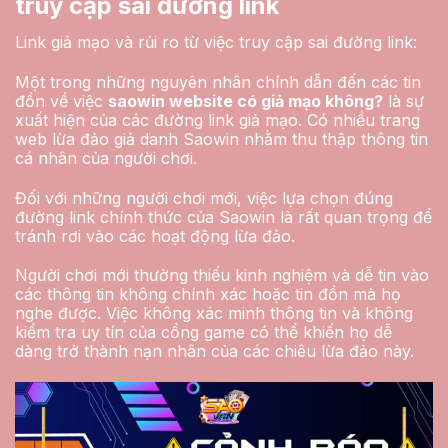
truy cập sai đường link
Link giả mạo và rủi ro từ việc truy cập sai đường link:
Một trong những nguyên nhân chính dẫn đến các tin
đồn về việc
saowin website có giả mạo không?
là sự
xuất hiện của các đường link giả mạo. Có nhiều trang
web lừa đảo giả danh Saowin nhằm thu thập thông tin
cá nhân của người chơi.
Đối với những người chơi mới, việc lựa chọn đúng
đường link chính thức của Saowin là rất quan trọng để
tránh rơi vào các hoạt động lừa đảo.
Người chơi mới thường thiếu kinh nghiệm và dễ tin vào
các thông tin không chính xác hoặc tin đồn mà họ
nghe được. Việc không xác minh thông tin và không
kiểm tra uy tín của cổng game có thể khiến họ dễ
dàng trở thành nạn nhân của các chiêu lừa đảo này.