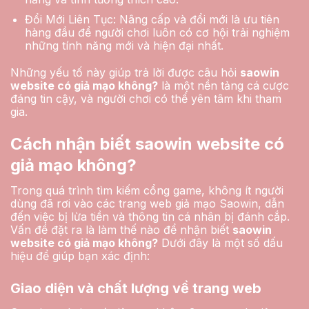
Đổi Mới Liên Tục: Nâng cấp và đổi mới là ưu tiên
hàng đầu để người chơi luôn có cơ hội trải nghiệm
những tính năng mới và hiện đại nhất.
Những yếu tố này giúp trả lời được câu hỏi
saowin
website có giả mạo không?
là một nền tảng cá cược
đáng tin cậy, và người chơi có thể yên tâm khi tham
gia.
Cách nhận biết saowin website có
giả mạo không?
Trong quá trình tìm kiếm cổng game, không ít người
dùng đã rơi vào các trang web giả mạo Saowin, dẫn
đến việc bị lừa tiền và thông tin cá nhân bị đánh cắp.
Vấn đề đặt ra là làm thế nào để nhận biết
saowin
website có giả mạo không?
Dưới đây là một số dấu
hiệu để giúp bạn xác định:
Giao diện và chất lượng về trang web