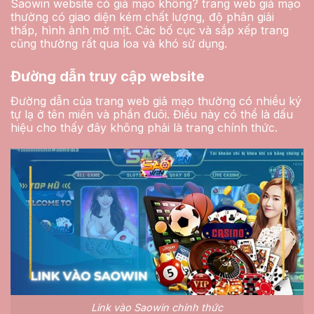
Saowin website có giả mạo không? trang web giả mạo
thường có giao diện kém chất lượng, độ phân giải
thấp, hình ảnh mờ mịt. Các bố cục và sắp xếp trang
cũng thường rất qua loa và khó sử dụng.
Đường dẫn truy cập website
Đường dẫn của trang web giả mạo thường có nhiều ký
tự lạ ở tên miền và phần đuôi. Điều này có thể là dấu
hiệu cho thấy đây không phải là trang chính thức.
Link vào Saowin chính thức