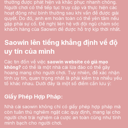
thường được phát hiện và khắc phục nhanh chóng.
Người chơi có thể tiếp tục truy cập và thực hiện các
hoạt động như bình thường sau khi vấn đề được giải
quyết. Do đó, anh em hoàn toàn có thể yên tâm nếu
gặp phải sự cố. Đề nghị liên hệ với đội ngũ chăm sóc
khách hàng của Saowin để được hỗ trợ kịp thời nhất.
Saowin lên tiếng khẳng định về độ
uy tín của mình
Các tin đồn về việc
saowin website có giả mạo
không?
có thể là một nhà cái lừa đảo có thể gây
hoang mang cho người chơi. Tuy nhiên, để xác nhận
tính uy tín, quan trọng nhất là phải kiểm tra nhiều yếu
tố khác nhau. Dưới đây là một số điểm cần lưu ý:
Giấy Phép Hợp Pháp:
Nhà cái saowin không chỉ có giấy phép hợp pháp mà
còn tuân thủ nghiêm ngặt các quy định, mang lại cho
người chơi trải nghiệm cá cược an toàn cũng như tính
minh bạch cho người chơi.