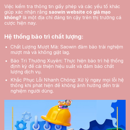
Việc kiểm tra thông tin giấy phép và các yếu tố khác
giúp xác nhận rằng
saowin website có giả mạo
không?
là một địa chỉ đáng tin cậy trên thị trường cá
cược hiện nay.
Hệ thống bảo trì chất lượng:
Chất Lượng Mượt Mà: Saowin đảm bảo trải nghiệm
mượt mà và không giật lag.
Bảo Trì Thường Xuyên: Thực hiện bảo trì hệ thống
định kỳ để cải thiện hiệu suất và đảm bảo chất
lượng dịch vụ.
Khắc Phục Lỗi Nhanh Chóng: Xử lý ngay mọi lỗi hệ
thống khi phát hiện để không ảnh hưởng đến trải
nghiệm người dùng.