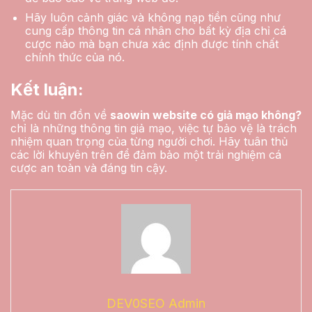
Hãy luôn cảnh giác và không nạp tiền cũng như
cung cấp thông tin cá nhân cho bất kỳ địa chỉ cá
cược nào mà bạn chưa xác định được tính chất
chính thức của nó.
Kết luận:
Mặc dù tin đồn về
saowin website có giả mạo không?
chỉ là những thông tin giả mạo, việc tự bảo vệ là trách
nhiệm quan trọng của từng người chơi. Hãy tuân thủ
các lời khuyên trên để đảm bảo một trải nghiệm cá
cược an toàn và đáng tin cậy.
DEV0SEO Admin