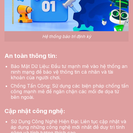
Hệ thống bảo trì định kỳ
An toàn thông tin:
Bảo Mật Dữ Liệu: Đầu tư mạnh mẽ vào hệ thống an
ninh mạng để bảo vệ thông tin cá nhân và tài
khoản của người chơi.
Chống Tấn Công: Sử dụng các biện pháp chống tấn
công mạnh mẽ để ngăn chặn các mối đe dọa từ
bên ngoài.
Cập nhật công nghệ:
Sử Dụng Công Nghệ Hiện Đại: Liên tục cập nhật và
áp dụng những công nghệ mới nhất để duy trì tính
năng và tính tương thích cao.