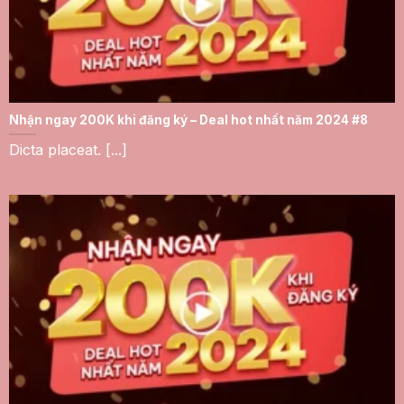
Nhận ngay 200K khi đăng ký – Deal hot nhất năm 2024 #8
Dicta placeat. [...]