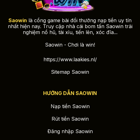
Saowin
là cổng game bài đổi thưởng nạp tiền uy tín
nhất hiện nay. Truy cập nhà cái bom tấn Saowin trải
nghiệm nổ hũ, tài xỉu, tiến lên, xóc đĩa...
Saowin - Chơi là win!
https://www.laakies.nl/
Sitemap Saowin
HƯỚNG DẪN SAOWIN
Nạp tiền Saowin
Rút tiền Saowin
Đăng nhập Saowin