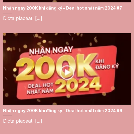
Nhận ngay 200K khi đăng ký – Deal hot nhất năm 2024 #7
Dicta placeat. [...]
Nhận ngay 200K khi đăng ký – Deal hot nhất năm 2024 #6
Dicta placeat. [...]