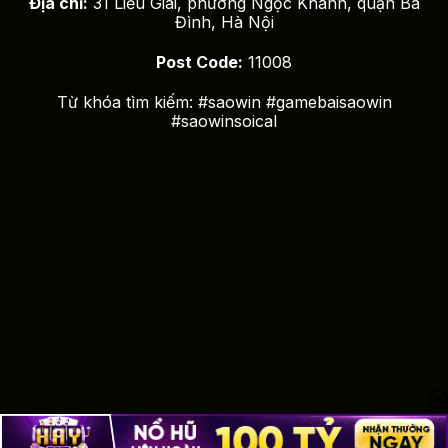
Địa chỉ:
31 Liễu Giai, phường Ngọc Khánh, quận Ba
Đình, Hà Nội
Post Code:
11008
Từ khóa tìm kiếm: #saowin #gamebaisaowin
#saowinsoical