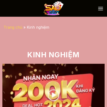
Trang chủ
»
Kinh nghiệm
KINH NGHIỆM