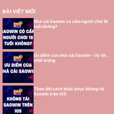
BÀI VIẾT MỚI
Nhà cái Saowin có cấm người chơi 18
tuổi không?
Ưu điểm của nhà cái Saowin – Uy tín ,
chất lượng
Theo dõi cách khắc phục không tải
Saowin trên iOS