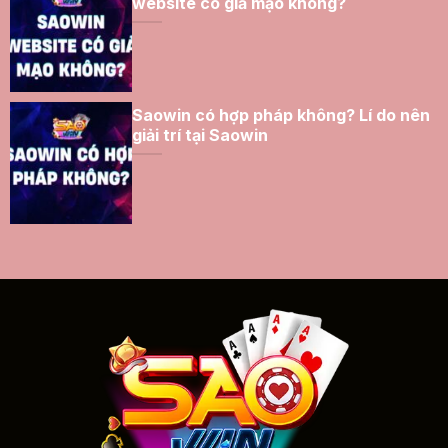
website có giả mạo không?
Saowin có hợp pháp không? Lí do nên
giải trí tại Saowin